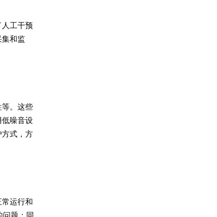
了人工干预
采集和监
性等。这些
用低噪音设
护方式，方
正常运行和
的问题；同