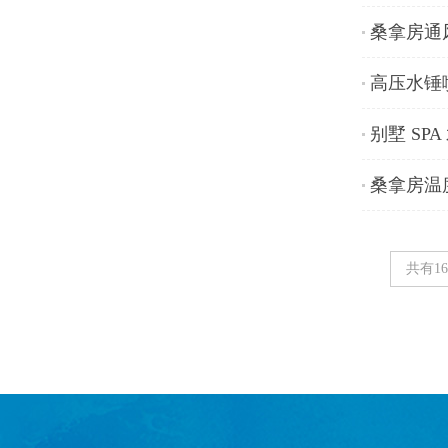
桑拿房通
高压水锤
别墅 SP
桑拿房温
共有1