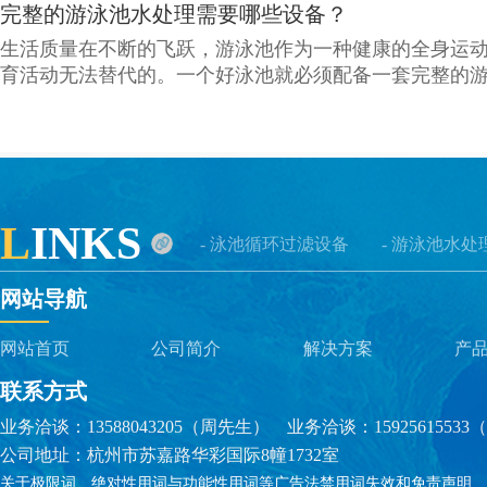
完整的游泳池水处理需要哪些设备？
生活质量在不断的飞跃，游泳池作为一种健康的全身运
育活动无法替代的。一个好泳池就必须配备一套完整的
到大
别墅泳池选择的一体化泳池设备--挂壁机
现在的泳池过滤设备主要有两种，一种是传统式泳池设
L
INKS
池设备；那么为什么后者会被很多人选择，它到底比传
- 泳池循环过滤设备
- 游泳池水处
一，一
网站导航
专业的泳池设备工程安装公司如何选择？
网站首页
公司简介
解决方案
产
如今，泳池设备工程安装公司越来越多，公司实力不同
联系方式
也有很大的区别，那么，我们如何在众多的泳池设备工
业务洽谈：13588043205（周先生） 业务洽谈：1592561553
个专
公司地址：杭州市苏嘉路华彩国际8幢1732室
关于极限词、绝对性用词与功能性用词等广告法禁用词失效和免责声明