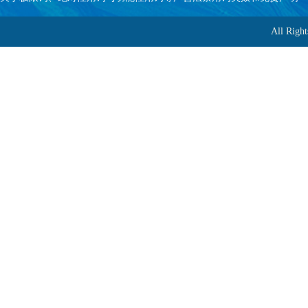
非常实用，泳池水处理的四大基本方法
All R
泳池水处理4步骤：水质处理常用药：1、灭藻剂（硫酸铜
异氰尿酸）3、PH值调节剂（氢氧化钠）4、净水剂（聚
一套合格的游泳池水处理设备都包括哪些？
其实游泳池水处理设备包含有比较多的设备系统，不过
三类：泳池净化过滤设备、泳池水循环设备、泳池消毒
温、
游泳池水处理设备维护必须了解的干货常识！
爱游泳的朋友都希望去的游泳馆水质都是达标的，环境
游泳池的朋友来说呢，保障游泳池日常的维护那是相当
的日