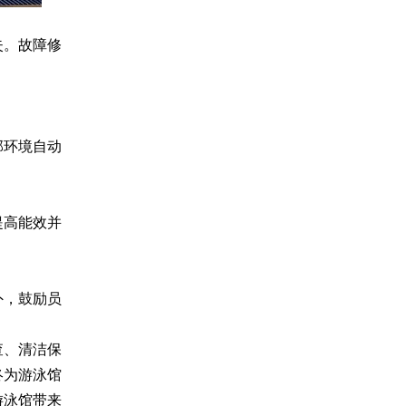
失。故障修
部环境自动
提高能效并
外，鼓励员
查、清洁保
终为游泳馆
游泳馆带来