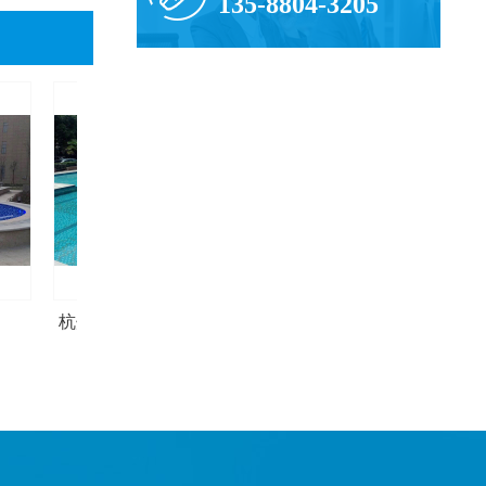
135-8804-3205
杭州丹桂公寓户外泳池项目
湖北恩施