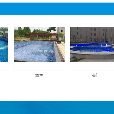
目
羔羊
海门