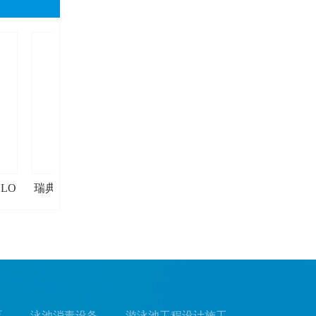
LO
瑞典 TYLO 帝梦-TYLO新款
瑞典 TYLO 帝梦-TYLO
Expression桑拿炉
屏外控器-H1
泵
- 泳池消毒设备
- 游泳池工程设计施工