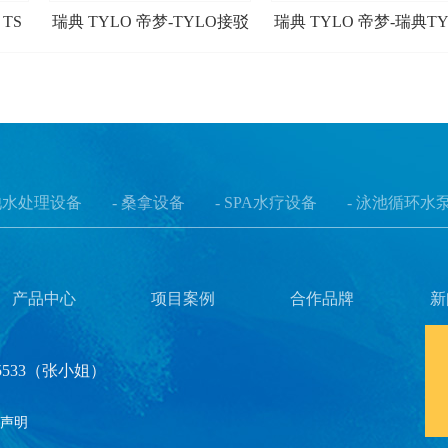
 TS
瑞典 TYLO 帝梦-TYLO接驳
瑞典 TYLO 帝梦-瑞典TY
器RB30、RB60
新款Sense Plus外控炉
池水处理设备
- 桑拿设备
- SPA水疗设备
- 泳池循环水
产品中心
项目案例
合作品牌
新
5533（张小姐）
声明