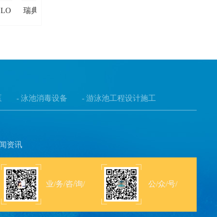
LO
瑞典 TYLO 帝梦-TYLO新款
瑞典 TYLO 帝梦-TYLO
Expression桑拿炉
屏外控器-H1
泵
- 泳池消毒设备
- 游泳池工程设计施工
闻资讯
业/务/咨/询/
公/众/号/