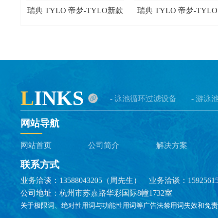
瑞典 TYLO 帝梦-TYLO新款
瑞典 TYLO 帝梦-TYLO
触摸式外控器EC50
外控器 TS30
L
INKS
- 泳池循环过滤设备
- 游泳
网站导航
网站首页
公司简介
解决方案
联系方式
业务洽谈：13588043205（周先生） 业务洽谈：1592561
公司地址：杭州市苏嘉路华彩国际8幢1732室
关于极限词、绝对性用词与功能性用词等广告法禁用词失效和免责