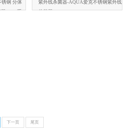
 不锈钢 分体
紫外线杀菌器-AQUA爱克不锈钢紫外线
器 UVF系
杀菌器 UVS-170
下一页
尾页