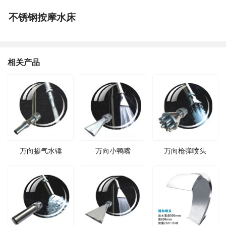
不锈钢按摩水床
相关产品
万向掺气水锤
万向小鸭嘴
万向枪弹喷头