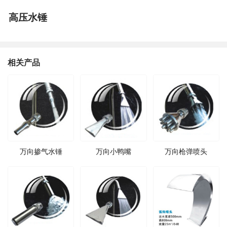
高压水锤
相关产品
万向掺气水锤
万向小鸭嘴
万向枪弹喷头