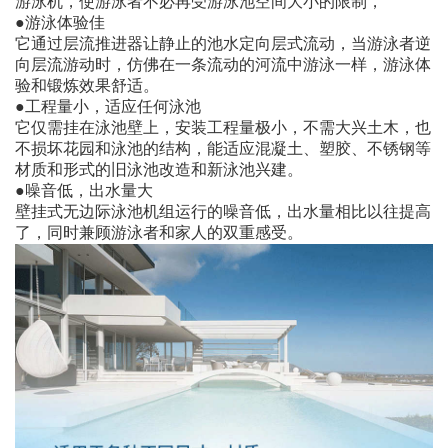
游泳机，使游泳者不必再受游泳池空间大小的限制，
●游泳体验佳
它通过层流推进器让静止的池水定向层式流动，当游泳者逆
向层流游动时，仿佛在一条流动的河流中游泳一样，游泳体
验和锻炼效果舒适。
●工程量小，适应任何泳池
它仅需挂在泳池壁上，安装工程量极小，不需大兴土木，也
不损坏花园和泳池的结构，能适应混凝土、塑胶、不锈钢等
材质和形式的旧泳池改造和新泳池兴建。
●噪音低，出水量大
壁挂式无边际泳池机组运行的噪音低，出水量相比以往提高
了，同时兼顾游泳者和家人的双重感受。