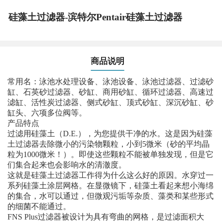
硅藻土过滤器-滨特尔Pentair硅藻土过滤器
商品说明
常用名：泳池水处理设备、泳池设备、泳池过滤器、过滤砂
缸、石英砂过滤器、砂缸、商用砂缸、循环过滤器、高速过
滤缸、活性炭过滤器、侧式砂缸、顶式砂缸、深沉砂缸、砂
缸头、六项多位阀等。
产品特点
过滤用硅藻土（D.E.），为您提供干净的水。这是因为硅藻
土过滤器去除微小的污染物颗粒，小到5微米（砂的平均晶
粒为1000微米！）。即使这些颗粒不能被单独发现，但是它
们集合起来也会影响水的清澈度。
这就是硅藻土过滤器工作得为什么这么好的原因。水穿过一
系列硅藻土涂层网格。在显微镜下，硅藻土看起来想小海绵
的集合，水可以通过，但微观污垢等杂质、藻类和某些形式
的细菌不能通过。
FNS Plus过滤器被设计为具有弯曲的网格，是过滤面积大