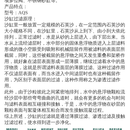
项多位阀、不锈钢砂缸等。
产品特点：
型号：AQS
沙缸过滤原理：
沙缸里一般放置一定规模的石英沙，在一定范围内石英沙的
大小规格不同，在沙缸里，石英沙从上到下、由小到大依此
排列，正常过滤时，水是从砂的上层进入，由下层出来。当
水从上流经滤层时，水中部分的固体悬浮物质进入上层滤料
形成的微小空眼受到吸附和机械阻留作用被滤料的表面层所
截留，同时，这些被截留的悬浮物之间又发生重叠和架桥作
用，就好象在滤层表面形成一层薄膜，继续过滤着水中的悬
浮物质，这就是所谓滤料表面层的薄膜过滤。这种过滤作用
不仅滤层表面有，而当水进入中间滤层时也有这种截留作
用，为区别于表面层的过滤，这种作用称之为渗透过滤作
用。
此外，由于沙粒彼此之间紧密地排列，水中的悬浮物颗粒流
经沙层中那些弯弯曲曲的孔道时，就会有更多的机会与时间
与滤料表面相互碰撞和接触，于是，水中的悬浮物在砂层的
颗粒表面与絮凝体相互粘合而发生接触混凝过程。
综上所述，沙缸的过滤就是通过薄膜过滤、渗透过滤及接触
过滤过程，使水得到进一步净化。