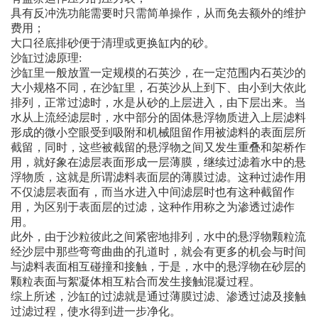
具有反冲洗功能需要时只需简单操作，从而免去额外的维护
费用；
大口径底排砂便于清理或更换缸内的砂。
沙缸过滤原理:
沙缸里一般放置一定规模的石英沙，在一定范围内石英沙的
大小规格不同，在沙缸里，石英沙从上到下、由小到大依此
排列，正常过滤时，水是从砂的上层进入，由下层出来。当
水从上流经滤层时，水中部分的固体悬浮物质进入上层滤料
形成的微小空眼受到吸附和机械阻留作用被滤料的表面层所
截留，同时，这些被截留的悬浮物之间又发生重叠和架桥作
用，就好象在滤层表面形成一层薄膜，继续过滤着水中的悬
浮物质，这就是所谓滤料表面层的薄膜过滤。这种过滤作用
不仅滤层表面有，而当水进入中间滤层时也有这种截留作
用，为区别于表面层的过滤，这种作用称之为渗透过滤作
用。
此外，由于沙粒彼此之间紧密地排列，水中的悬浮物颗粒流
经沙层中那些弯弯曲曲的孔道时，就会有更多的机会与时间
与滤料表面相互碰撞和接触，于是，水中的悬浮物在砂层的
颗粒表面与絮凝体相互粘合而发生接触混凝过程。
综上所述，沙缸的过滤就是通过薄膜过滤、渗透过滤及接触
过滤过程，使水得到进一步净化。