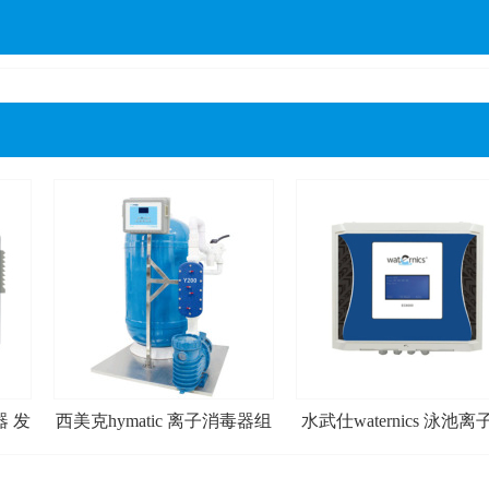
 发
西美克hymatic 离子消毒器组
水武仕waternics 泳池离
合 游泳池消毒设备 无化学消
毒器 控制器 控制面板
毒