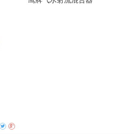
鹰牌气水射流混合器
收藏